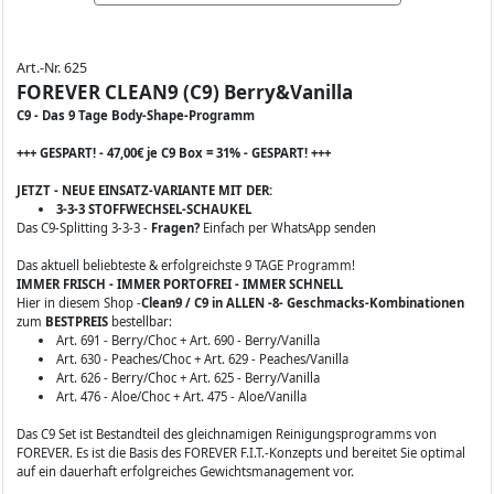
Art.-Nr. 625
FOREVER CLEAN9 (C9) Berry&Vanilla
C9 - Das 9 Tage Body-Shape-Programm
+++ GESPART! - 47,00€ je C9 Box = 31% - GESPART! +++
JETZT - NEUE EINSATZ-VARIANTE MIT DER:
3-3-3 STOFFWECHSEL-SCHAUKEL
Das C9-Splitting 3-3-3 -
Fragen?
Einfach per WhatsApp senden
Das aktuell beliebteste & erfolgreichste 9 TAGE Programm!
IMMER FRISCH - IMMER PORTOFREI - IMMER SCHNELL
Hier in diesem Shop -
Clean9 / C9 in ALLEN -8- Geschmacks-Kombinationen
zum
BESTPREIS
bestellbar:
Art. 691 - Berry/Choc + Art. 690 - Berry/Vanilla
Art. 630 - Peaches/Choc + Art. 629 - Peaches/Vanilla
Art. 626 - Berry/Choc + Art. 625 - Berry/Vanilla
Art. 476 - Aloe/Choc + Art. 475 - Aloe/Vanilla
Das C9 Set ist Bestandteil des gleichnamigen Reinigungsprogramms von
FOREVER. Es ist die Basis des FOREVER F.I.T.-Konzepts und bereitet Sie optimal
auf ein dauerhaft erfolgreiches Gewichtsmanagement vor.