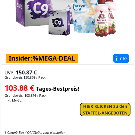
Insider:%MEGA-DEAL
Info
150.87 €
UVP:
Grundpreis:150.87€ / Pack
103.88
€
Tages-Bestpreis!
Grundpreis: 103,87€ / Pack
inkl. MwSt.
HIER KLICKEN zu den
STAFFEL-ANGEBOTEN
1 Clean9-Box / ORIGINAL vom Hersteller