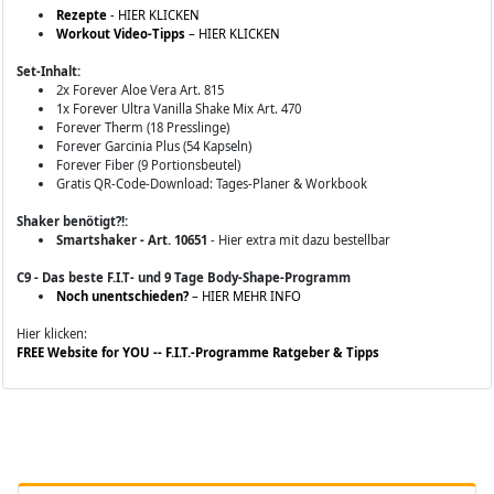
Rezepte
- HIER KLICKEN
Workout Video-Tipps
– HIER KLICKEN
Set-Inhalt:
2x Forever Aloe Vera Art. 815
1x Forever Ultra Vanilla Shake Mix Art. 470
Forever Therm (18 Presslinge)
Forever Garcinia Plus (54 Kapseln)
Forever Fiber (9 Portionsbeutel)
Gratis QR-Code-Download: Tages-Planer & Workbook
Shaker benötigt?!:
Smartshaker - Art. 10651
- Hier extra mit dazu bestellbar
C9 - Das beste F.I.T- und 9 Tage Body-Shape-Programm
Noch unentschieden?
– HIER MEHR INFO
Hier klicken:
FREE Website for YOU -- F.I.T.-Programme Ratgeber & Tipps