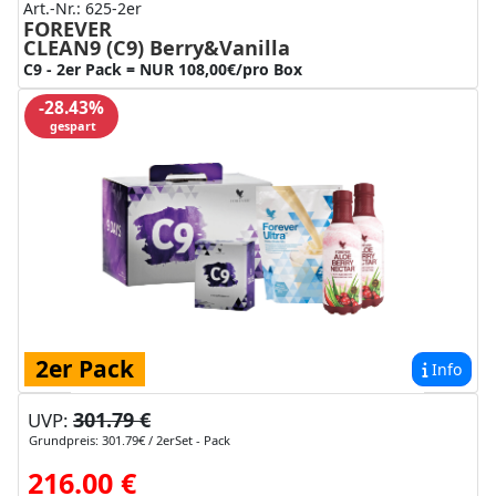
Art.-Nr.: 625-2er
FOREVER
CLEAN9 (C9) Berry&Vanilla
C9 - 2er Pack = NUR 108,00€/pro Box
-28.43%
gespart
2er Pack
Info
301.79 €
UVP:
Grundpreis: 301.79€ / 2erSet - Pack
216.00 €